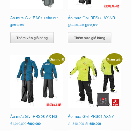
Áo mưa Givi EAS10 cho nữ
Áo mưa Givi RRS08 AX-NR
Giá
Giá
₫
880,000
₫
1,010,000
₫
900,000
gốc
hiện
là:
tại
Thêm vào giỏ hàng
Thêm vào giỏ hàng
₫1,010,000.
là:
₫900,000.
Giảm giá!
Giảm giá!
Áo mưa Givi RRS08 AX-NS
Áo mưa Givi PRS04-AXNY
Giá
Giá
Giá
Giá
₫
1,010,000
₫
900,000
₫
1,840,000
₫
1,650,000
gốc
hiện
gốc
hiện