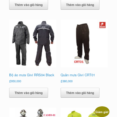
là:
tại
là:
tại
Thêm vào giỏ hàng
Thêm vào giỏ hàng
₫1,010,000.
là:
₫1,840,000.
là:
₫900,000.
₫1,650,000.
Bộ áo mưa Givi RRS04 Black
Quần mưa Givi CRT01
₫
950,000
₫
380,000
Thêm vào giỏ hàng
Thêm vào giỏ hàng
Giảm giá!