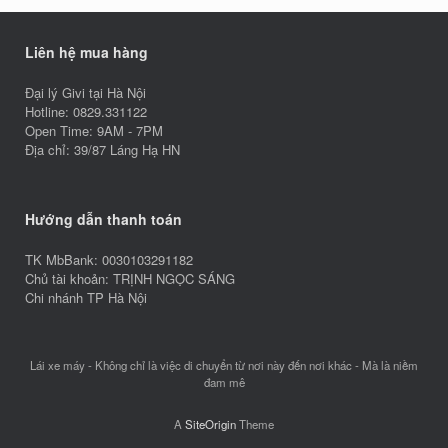
Liên hệ mua hàng
Đại lý Givi tại Hà Nội
Hotline: 0829.331122
Open Time: 9AM - 7PM
Địa chỉ: 39/87 Láng Hạ HN
Hướng dẫn thanh toán
TK MbBank: 0030103291182
Chủ tài khoản: TRỊNH NGỌC SÁNG
Chi nhánh TP Hà Nội
Lái xe máy - Không chỉ là việc di chuyển từ nơi này đến nơi khác - Mà là niềm
đam mê
A
SiteOrigin
Theme