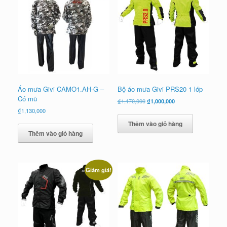
Áo mưa Givi CAMO1.AH-G –
Bộ áo mưa Givi PRS20 1 lớp
Có mũ
Giá
Giá
₫
1,170,000
₫
1,000,000
gốc
hiện
₫
1,130,000
là:
tại
Thêm vào giỏ hàng
₫1,170,000.
là:
Thêm vào giỏ hàng
₫1,000,000.
Giảm giá!