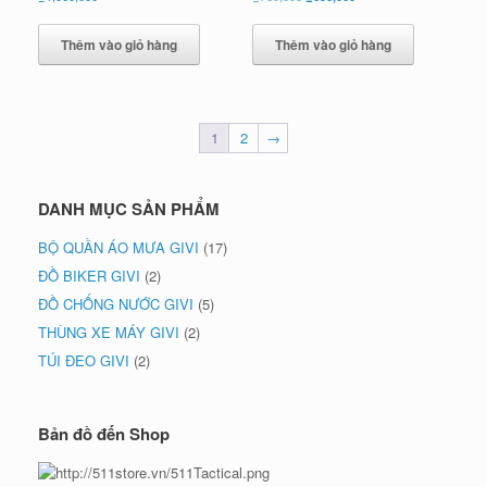
gốc
hiện
là:
tại
Thêm vào giỏ hàng
Thêm vào giỏ hàng
₫760,000.
là:
₫650,000.
1
2
→
DANH MỤC SẢN PHẨM
BỘ QUẦN ÁO MƯA GIVI
(17)
ĐỒ BIKER GIVI
(2)
ĐỒ CHỐNG NƯỚC GIVI
(5)
THÙNG XE MÁY GIVI
(2)
TÚI ĐEO GIVI
(2)
Bản đồ đến Shop