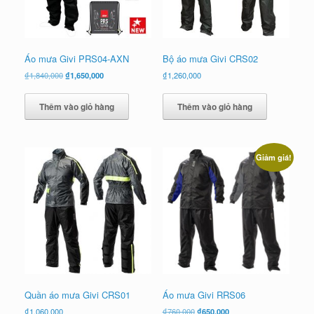
Áo mưa Givi PRS04-AXN
Bộ áo mưa Givi CRS02
Giá
Giá
₫
1,840,000
₫
1,650,000
₫
1,260,000
gốc
hiện
là:
tại
Thêm vào giỏ hàng
Thêm vào giỏ hàng
₫1,840,000.
là:
₫1,650,000.
Giảm giá!
Quần áo mưa Givi CRS01
Áo mưa Givi RRS06
Giá
Giá
₫
1,060,000
₫
760,000
₫
650,000