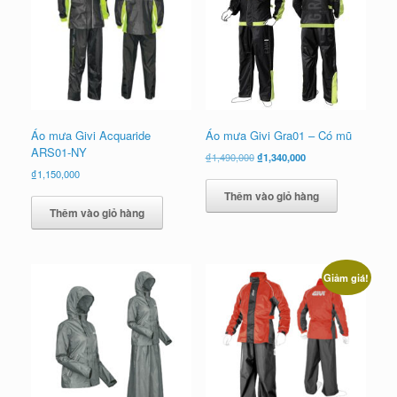
Áo mưa Givi Acquaride
Áo mưa Givi Gra01 – Có mũ
ARS01-NY
Giá
Giá
₫
1,490,000
₫
1,340,000
gốc
hiện
₫
1,150,000
là:
tại
Thêm vào giỏ hàng
₫1,490,000.
là:
Thêm vào giỏ hàng
₫1,340,000.
Giảm giá!