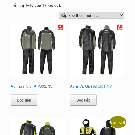
Đã
Hiển thị 1–16 của 17 kết quả
sắp
xếp
theo
mới
nhất
Áo mưa Givi ARS02.NV
Áo mưa Givi ARS01.NV
Đọc tiếp
Đọc tiếp
Giảm giá!