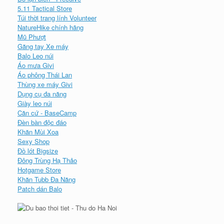
5.11 Tactical Store
Túi thời trang lính Volunteer
NatureHike chính hãng
Mũ Phượt
Găng tay Xe máy
Balo Leo núi
Áo mưa Givi
Áo phông Thái Lan
Thùng xe máy Givi
Dụng cụ đa năng
Giày leo núi
Căn cứ - BaseCamp
Đèn bàn độc đáo
Khăn Mùi Xoa
Sexy Shop
Đồ lót Bigsize
Đông Trùng Hạ Thảo
Hotgame Store
Khăn Tubb Đa Năng
Patch dán Balo