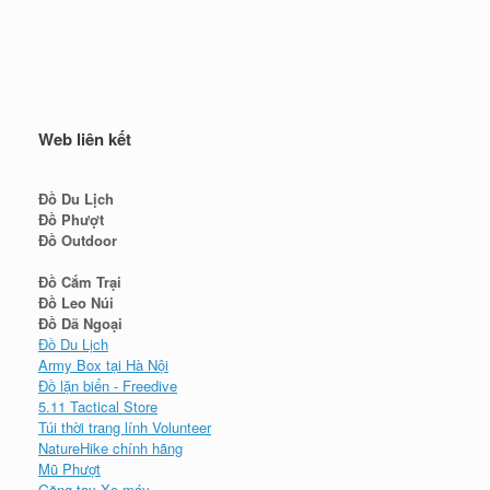
Web liên kết
Đồ Du Lịch
Đồ Phượt
Đồ Outdoor
Đồ Cắm Trại
Đồ Leo Núi
Đồ Dã Ngoại
Đồ Du Lịch
Army Box tại Hà Nội
Đồ lặn biển - Freedive
5.11 Tactical Store
Túi thời trang lính Volunteer
NatureHike chính hãng
Mũ Phượt
Găng tay Xe máy