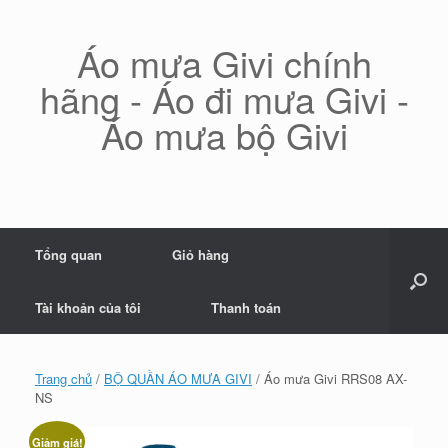
Skip
to
content
Áo mưa Givi chính
hãng - Áo đi mưa Givi -
Áo mưa bộ Givi
Tổng quan
Giỏ hàng
Tài khoản của tôi
Thanh toán
Trang chủ
/
BỘ QUẦN ÁO MƯA GIVI
/ Áo mưa Givi RRS08 AX-
NS
Giảm giá!