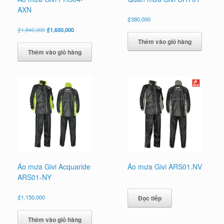
AXN
₫
380,000
Giá
Giá
₫
1,840,000
₫
1,650,000
gốc
hiện
Thêm vào giỏ hàng
là:
tại
Thêm vào giỏ hàng
₫1,840,000.
là:
₫1,650,000.
Áo mưa Givi Acquaride
Áo mưa Givi ARS01.NV
ARS01-NY
₫
1,150,000
Đọc tiếp
Thêm vào giỏ hàng