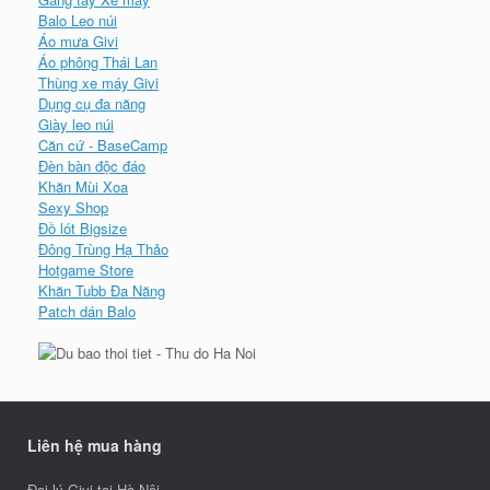
Balo Leo núi
Áo mưa Givi
Áo phông Thái Lan
Thùng xe máy Givi
Dụng cụ đa năng
Giày leo núi
Căn cứ - BaseCamp
Đèn bàn độc đáo
Khăn Mùi Xoa
Sexy Shop
Đồ lót Bigsize
Đông Trùng Hạ Thảo
Hotgame Store
Khăn Tubb Đa Năng
Patch dán Balo
Liên hệ mua hàng
Đại lý Givi tại Hà Nội