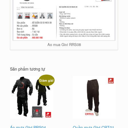
Ao mua Givi RRS08
Sản phẩm tương tự
Giảm giá!
Áo mưa Givi PRS04-
Quần mưa Givi CRT01