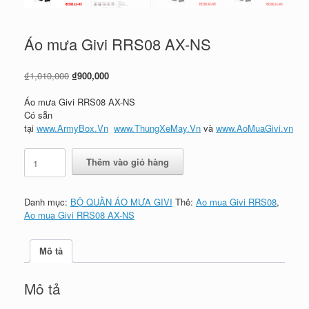
Áo mưa Givi RRS08 AX-NS
Giá
Giá
₫
1,010,000
₫
900,000
gốc
hiện
là:
tại
Áo mưa Givi RRS08 AX-NS
₫1,010,000.
là:
Có sẵn
₫900,000.
tại
www.ArmyBox.Vn
www.ThungXeMay.Vn
và
www.AoMuaGivi.vn
Áo
Thêm vào giỏ hàng
mưa
Givi
RRS08
Danh mục:
BỘ QUẦN ÁO MƯA GIVI
Thẻ:
Ao mua Givi RRS08
,
AX-
Ao mua Givi RRS08 AX-NS
NS
số
lượng
Mô tả
Mô tả