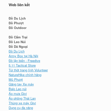
Web liên kết
Đồ Du Lịch
Đồ Phượt
Đồ Outdoor
Đồ Cắm Trại
Đồ Leo Núi
Đồ Dã Ngoại
Đồ Du Lịch
Army Box tại Hà Nội
Đồ lặn biển - Freedive
5.11 Tactical Store
Túi thời trang lính Volunteer
NatureHike chính hãng
Mũ Phượt
Găng tay Xe máy
Balo Leo núi
Áo mưa Givi
Áo phông Thái Lan
Thùng xe máy Givi
Dụng cụ đa năng