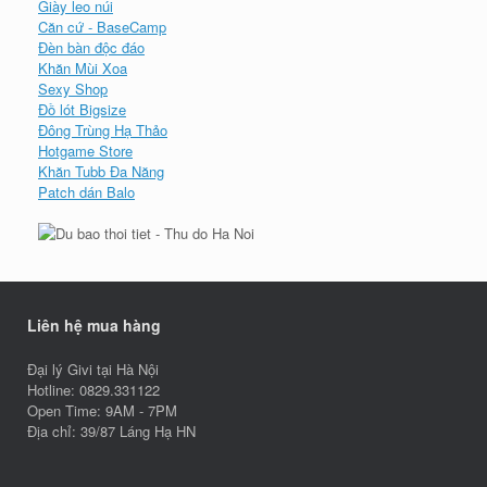
Giày leo núi
Căn cứ - BaseCamp
Đèn bàn độc đáo
Khăn Mùi Xoa
Sexy Shop
Đồ lót Bigsize
Đông Trùng Hạ Thảo
Hotgame Store
Khăn Tubb Đa Năng
Patch dán Balo
Liên hệ mua hàng
Đại lý Givi tại Hà Nội
Hotline: 0829.331122
Open Time: 9AM - 7PM
Địa chỉ: 39/87 Láng Hạ HN