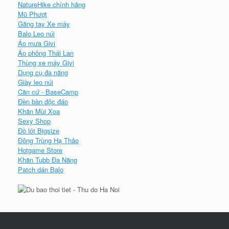
NatureHike chính hãng
Mũ Phượt
Găng tay Xe máy
Balo Leo núi
Áo mưa Givi
Áo phông Thái Lan
Thùng xe máy Givi
Dụng cụ đa năng
Giày leo núi
Căn cứ - BaseCamp
Đèn bàn độc đáo
Khăn Mùi Xoa
Sexy Shop
Đồ lót Bigsize
Đông Trùng Hạ Thảo
Hotgame Store
Khăn Tubb Đa Năng
Patch dán Balo