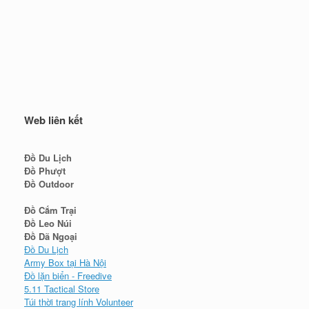
Web liên kết
Đồ Du Lịch
Đồ Phượt
Đồ Outdoor
Đồ Cắm Trại
Đồ Leo Núi
Đồ Dã Ngoại
Đồ Du Lịch
Army Box tại Hà Nội
Đồ lặn biển - Freedive
5.11 Tactical Store
Túi thời trang lính Volunteer